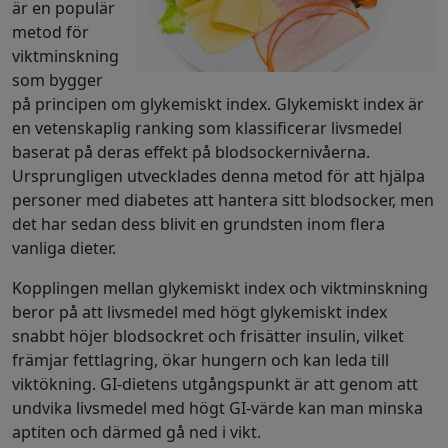
är en populär
metod för
viktminskning
som bygger
på principen om glykemiskt index. Glykemiskt index är
en vetenskaplig ranking som klassificerar livsmedel
baserat på deras effekt på blodsockernivåerna.
Ursprungligen utvecklades denna metod för att hjälpa
personer med diabetes att hantera sitt blodsocker, men
det har sedan dess blivit en grundsten inom flera
vanliga dieter.
Kopplingen mellan glykemiskt index och viktminskning
beror på att livsmedel med högt glykemiskt index
snabbt höjer blodsockret och frisätter insulin, vilket
främjar fettlagring, ökar hungern och kan leda till
viktökning. GI-dietens utgångspunkt är att genom att
undvika livsmedel med högt GI-värde kan man minska
aptiten och därmed gå ned i vikt.