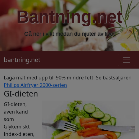
Bantning.net
Gå ner i vikt medan du njuter av livet
bantning.net
Laga mat med upp till 90% mindre fett! Se bästsäljaren
Philips Airfryer 2000-serien
GI-dieten
GI-dieten,
även känd
som
Glykemiskt
Index-dieten,